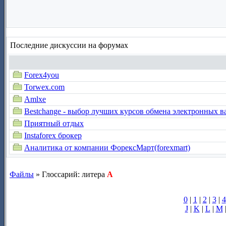
Последние дискуссии на форумах
Forex4you
Torwex.com
Amlxe
Bestchange - выбор лучших курсов обмена электронных в
Приятный отдых
Instaforex брокер
Аналитика от компании ФорексМарт(forexmart)
Файлы
» Глоссарий: литера
A
0
|
1
|
2
|
3
|
4
J
|
K
|
L
|
M