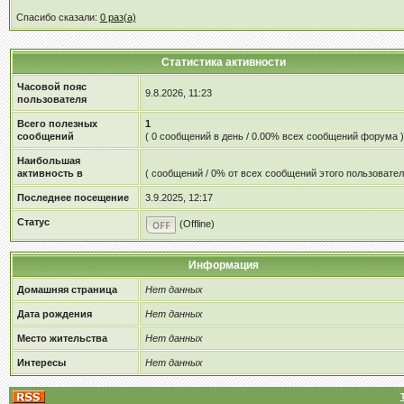
Спасибо сказали:
0 раз(а)
Статистика активности
Часовой пояс
9.8.2026, 11:23
пользователя
Всего полезных
1
сообщений
( 0 сообщений в день / 0.00% всех сообщений форума )
Наибольшая
активность в
( сообщений / 0% от всех сообщений этого пользовател
Последнее посещение
3.9.2025, 12:17
Статус
(Offline)
Информация
Домашняя страница
Нет данных
Дата рождения
Нет данных
Место жительства
Нет данных
Интересы
Нет данных