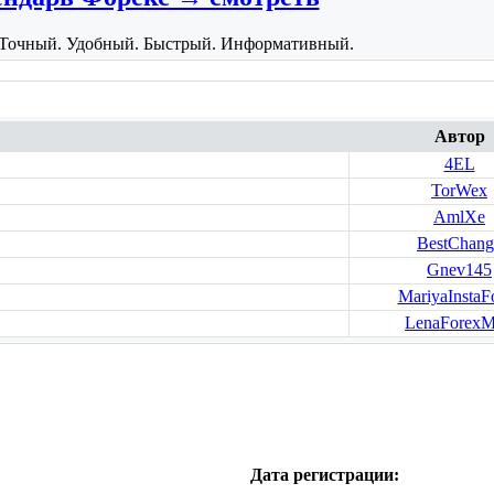
Точный. Удобный. Быстрый. Информативный.
Автор
4EL
TorWex
AmlXe
BestChang
Gnev145
MariyaInstaF
LenaForexM
Дата регистрации: