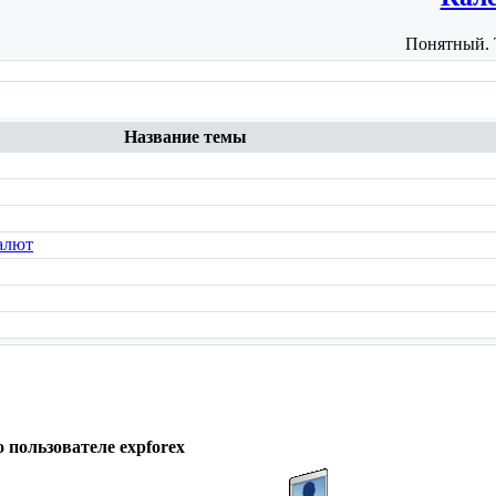
Понятный. 
Название темы
алют
о пользователе expforex