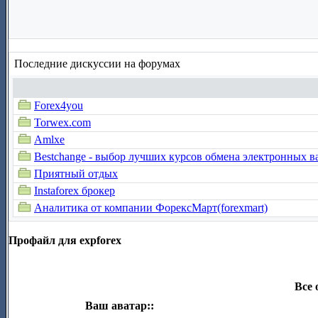
Последние дискуссии на форумах
Forex4you
Torwex.com
Amlxe
Bestchange - выбор лучших курсов обмена электронных в
Приятный отдых
Instaforex брокер
Аналитика от компании ФорексМарт(forexmart)
Профайл для expforex
Все 
Ваш аватар::