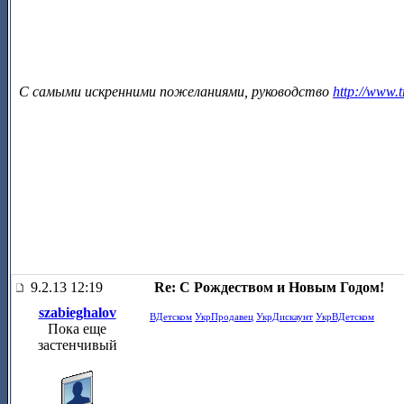
С самыми искренними пожеланиями, руководство
http://www.t
9.2.13 12:19
Re: С Рождеством и Новым Годом!
szabieghalov
ВДетском
УкрПродавец
УкрДискаунт
УкрВДетском
Пока еще
застенчивый