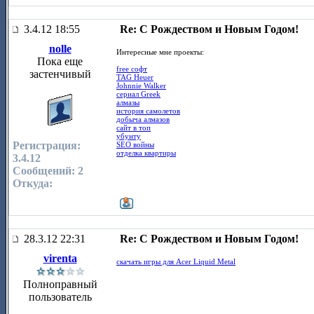
3.4.12 18:55
Re: С Рождеством и Новым Годом!
nolle
Интересные мне проекты:
Пока еще
free софт
застенчивый
TAG Heuer
Johnnie Walker
сериал Greek
алмазы
история самолетов
добыча алмазов
сайт в топ
убунту
Регистрация:
SEO войны
отделка квартиры
3.4.12
Сообщений: 2
Откуда:
28.3.12 22:31
Re: С Рождеством и Новым Годом!
virenta
скачать игры для Acer Liquid Metal
Полноправный
пользователь