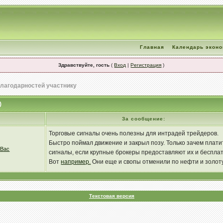
Главная
Календарь экон
Здравствуйте, гость
(
Вход
|
Регистрация
)
благодарностей участнику
)
За сообщение:
Торговые сигналы очень полезны для интрадей трейдеров.
Быстро поймал движение и закрыл позу. Только зачем плати
 Вас
сигналы, если крупные брокеры предоставляют их и бесплат
Вот
например.
Они еще и свопы отменили по нефти и золоту
что если не успел закрыть до конца для - нестрашно.
Текстовая версия