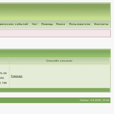
омических событий
Чат
Помощь
Поиск
Пользователи
Контакты
Спасибо сказали:
ть за
Foporast
,
но.
, так
Сейчас: 5.8.2026, 23:04