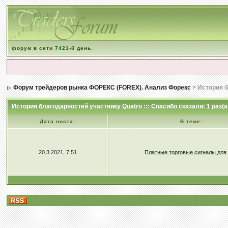
форум в сети
7421
-й день.
Форум трейдеров рынка ФОРЕКС (FOREX). Анализ Форекс
> История 
История благодарностей участнику Quatro ::: Спасибо сказали: 1 раз(а
Дата поста:
В теме:
20.3.2021, 7:51
Платные торговые сигналы для