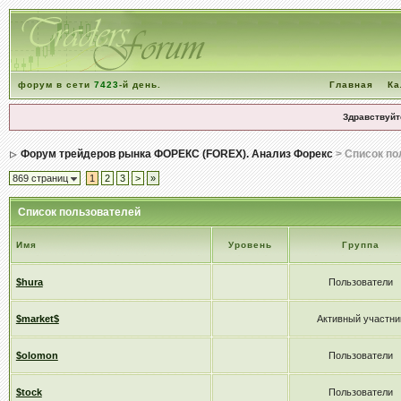
форум в сети
7423
-й день.
Главная
Ка
Здравствуйт
Форум трейдеров рынка ФОРЕКС (FOREX). Анализ Форекс
> Список по
869 страниц
1
2
3
>
»
Список пользователей
Имя
Уровень
Группа
$hura
Пользователи
$market$
Активный участни
$olomon
Пользователи
$tock
Пользователи