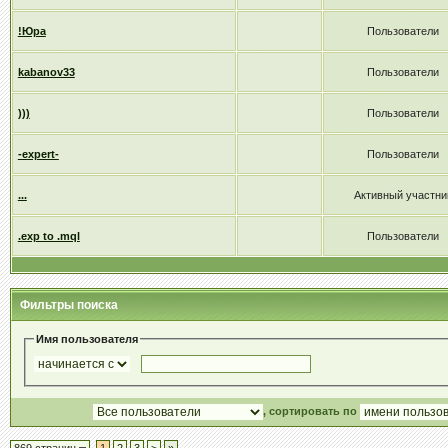
!Юра
Пользователи
kabanov33
Пользователи
)))
Пользователи
-expert-
Пользователи
...
Активный участни
.exp to .mql
Пользователи
Фильтры поиска
Имя пользователя
, сортировать по