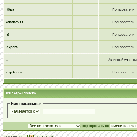
!Юра
Пользователи
kabanov33
Пользователи
)))
Пользователи
-expert-
Пользователи
...
Активный участни
.exp to .mql
Пользователи
Фильтры поиска
Имя пользователя
, сортировать по