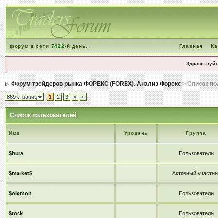
форум в сети
7422
-й день.
Главная
Ка
Здравствуйт
Форум трейдеров рынка ФОРЕКС (FOREX). Анализ Форекс
> Список по
869 страниц
1
2
3
>
»
Список пользователей
Имя
Уровень
Группа
$hura
Пользователи
$market$
Активный участни
$olomon
Пользователи
$tock
Пользователи