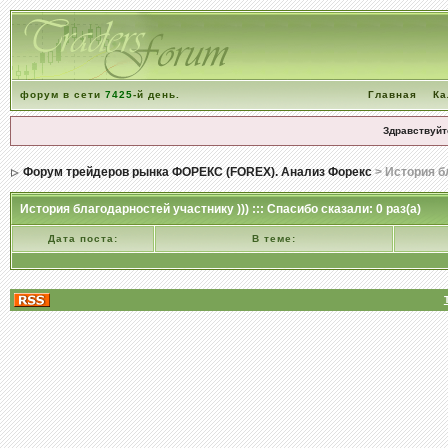
форум в сети
7425
-й день.
Главная
Ка
Здравствуйт
Форум трейдеров рынка ФОРЕКС (FOREX). Анализ Форекс
> История б
История благодарностей участнику ))) ::: Спасибо сказали: 0 раз(а)
Дата поста:
В теме: