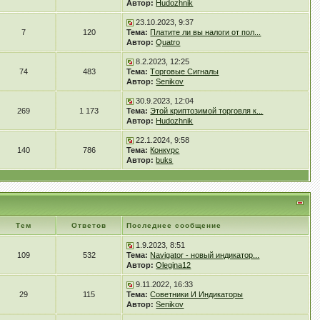
Автор:
Hudozhnik
23.10.2023, 9:37
7
120
Тема:
Платите ли вы налоги от пол...
Автор:
Quatro
8.2.2023, 12:25
74
483
Тема:
Tорговые Сигналы
Автор:
Senikov
30.9.2023, 12:04
269
1 173
Тема:
Этой криптозимой торговля к...
Автор:
Hudozhnik
22.1.2024, 9:58
140
786
Тема:
Конкурс
Автор:
buks
Тем
Ответов
Последнее сообщение
1.9.2023, 8:51
109
532
Тема:
Navigator - новый индикатор...
Автор:
Olegina12
9.11.2022, 16:33
29
115
Тема:
Советники И Индикаторы
Автор:
Senikov