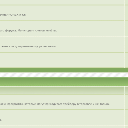
бумаг/FOREX и т.п.
его форума. Мониторинг счетов, отчёты.
дложения по доверительному управлению
ем, программы, которые могут пригодиться трейдеру в торговле и не только.
а.