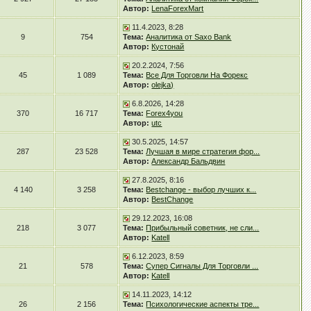
Автор:
LenaForexMart
11.4.2023, 8:28
9
754
Тема:
Аналитика от Saxo Bank
Автор:
Кустонай
20.2.2024, 7:56
45
1 089
Тема:
Все Для Торговли На Форекс
Автор:
olejka)
6.8.2026, 14:28
370
16 717
Тема:
Forex4you
Автор:
utc
30.5.2025, 14:57
287
23 528
Тема:
Лучшая в мире стратегия фор...
Автор:
Александр Бальдвин
27.8.2025, 8:16
4 140
3 258
Тема:
Bestchange - выбор лучших к...
Автор:
BestChange
29.12.2023, 16:08
218
3 077
Тема:
Прибыльный советник, не сли...
Автор:
Katell
6.12.2023, 8:59
21
578
Тема:
Супер Сигналы Для Торговли ...
Автор:
Katell
14.11.2023, 14:12
26
2 156
Тема:
Психологические аспекты тре...