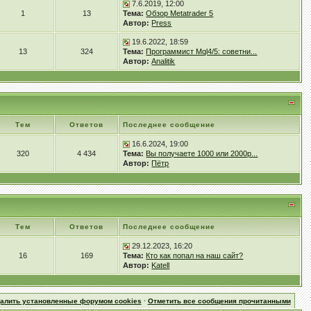
7.6.2019, 12:00
1
13
Тема:
Обзор Metatrader 5
Автор:
Press
19.6.2022, 18:59
13
324
Тема:
Программист Mql4/5: советни...
Автор:
Analitik
Тем
Ответов
Последнее сообщение
16.6.2024, 19:00
320
4 434
Тема:
Вы получаете 1000 или 2000р...
Автор:
Пётр
Тем
Ответов
Последнее сообщение
29.12.2023, 16:20
16
169
Тема:
Кто как попал на наш сайт?
Автор:
Katell
далить установленные форумом cookies
·
Отметить все сообщения прочитанными