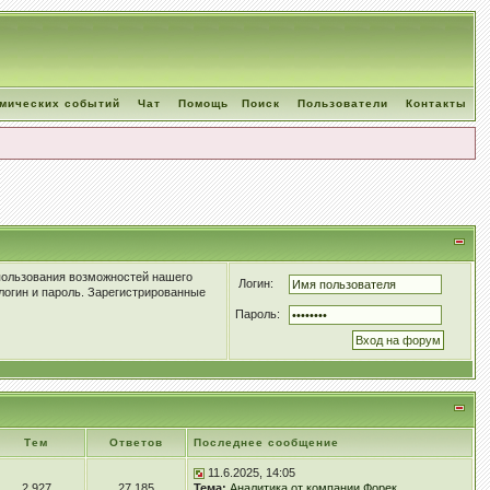
омических событий
Чат
Помощь
Поиск
Пользователи
Контакты
пользования возможностей нашего
Логин:
логин и пароль. Зарегистрированные
Пароль:
Тем
Ответов
Последнее сообщение
11.6.2025, 14:05
2 927
27 185
Тема:
Аналитика от компании Форек...