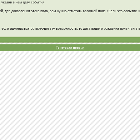
 указав в нем дату события.
, для добавления этого вида, вам нужно отметить галочкой поле «Если это событие н
 если администратор включил эту возможность, то дата вашего рождения появится в в
Текстовая версия