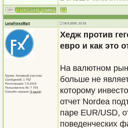
LenaForexMart
18.5.2025, 22:22
Хедж против гег
евро и как это 
На валютном рын
Группа: Активный участник
больше не являет
Сообщений: 1 702
Регистрация: 7.6.2016
которому инвест
Пользователь №: 7 703
Спасибо сказали:
0 раз(а)
отчет Nordea под
паре EUR/USD, о
поведенческих ф