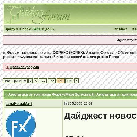
форум в сети
7421
-й день.
Главная
Ка
Здравствуйт
Форум трейдеров рынка ФОРЕКС (FOREX). Анализ Форекс
>
Обсуждени
рынках
>
Фундаментальный и технический анализ рынка Forex
Правила форума
140 страниц
«
<
137
138
139
140
>
Аналитика от компании ФорексМарт(forexmart)
, Аналитика от компан
LenaForexMart
15.5.2025, 22:02
Дайджест новос