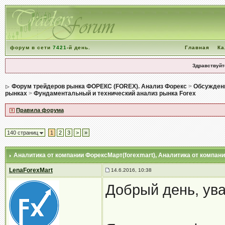
форум в сети
7421
-й день.
Главная
Ка
Здравствуйт
Форум трейдеров рынка ФОРЕКС (FOREX). Анализ Форекс
>
Обсуждени
рынках
>
Фундаментальный и технический анализ рынка Forex
Правила форума
140 страниц
1
2
3
>
»
Аналитика от компании ФорексМарт(forexmart)
, Аналитика от компан
LenaForexMart
14.6.2016, 10:38
Добрый день, ув