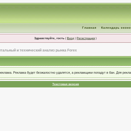
Главная
Календарь экон
Здравствуйте, гость
(
Вход
|
Регистрация
)
тальный и технический анализ рынка Forex
реклама. Реклама будет безжалостно удалятся, а рекламщики попадут в бан. Для рек
Текстовая версия