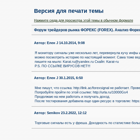
Версия для печати темы
Нажмите сюда для просмотра этой темы в обычном формате
Форум трейдеров рынка ФОРЕКС (FOREX). Анализ Форек
Автор: Елен J 14.10.2014, 9:08
Я монитору сигналы уже несколько лет, перевернула кучу инфы и 
можно посмотреть историю по настоящий момент. Сама тоже веду
пишите на мыло: Karat.ru@yandex.ru Скайп: Karat-ru
P.S. ПО ССЫЛКЕ ВИРУСОВ НЕТ!!!
Автор: Елен J 30.1.2015, 6:50
Мне пишут, что ссылка: http://link.ac/forexsignal не работает. Пров
Попробуйте пройти по этой ссылке: http://urla.ru/10000Gs4
Продолжаю на нем работать и получать доход.
После тестирования добавила еще один ресурс в торговлю: https:
Автор: Senikov 23.2.2022, 12:12
Торговые сигналы есть у фреша. Доходность по статистике боль