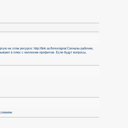
 на этом ресурсе: http://link.ac/forexsignal Сигналы рабочие,
рывают в плюс с неплохим профитом. Если будут вопросы,
словиям.