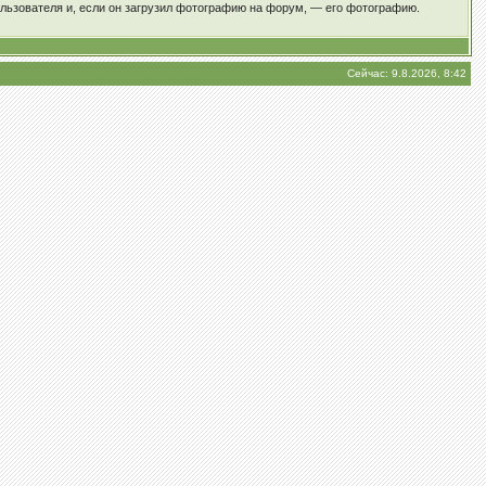
ользователя и, если он загрузил фотографию на форум, — его фотографию.
Сейчас: 9.8.2026, 8:42