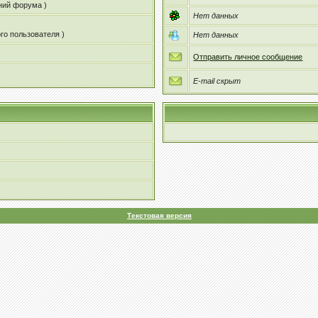
ений форума )
Нет данных
го пользователя )
Нет данных
Отправить личное сообщение
E-mail скрыт
Текстовая версия