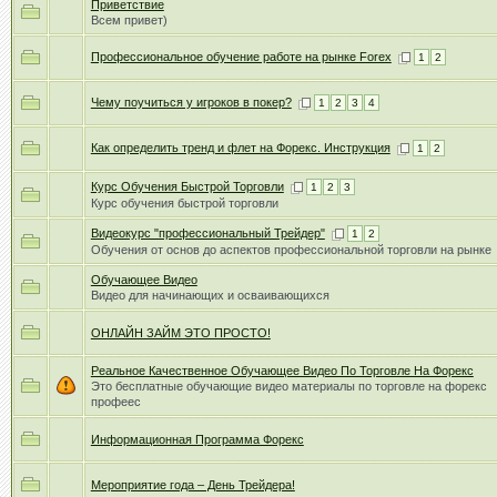
Приветствие
Всем привет)
Профессиональное обучение работе на рынке Forex
1
2
Чему поучиться у игроков в покер?
1
2
3
4
Как определить тренд и флет на Форекс. Инструкция
1
2
Курс Обучения Быстрой Торговли
1
2
3
Курс обучения быстрой торговли
Видеокурс "профессиональный Трейдер"
1
2
Обучения от основ до аспектов профессиональной торговли на рынке
Обучающее Видео
Видео для начинающих и осваивающихся
ОНЛАЙН ЗАЙМ ЭТО ПРОСТО!
Реальное Качественное Обучающее Видео По Торговле На Форекс
Это бесплатные обучающие видео материалы по торговле на форекс
профеес
Информационная Программа Форекс
Мероприятие года – День Трейдера!