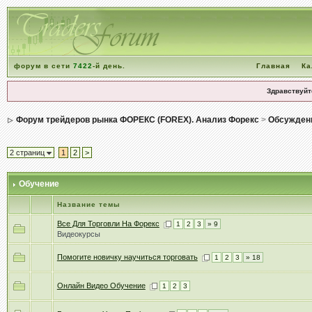
форум в сети
7422
-й день.
Главная
Ка
Здравствуйт
Форум трейдеров рынка ФОРЕКС (FOREX). Анализ Форекс
>
Обсуждени
2 страниц
1
2
>
Обучение
Название темы
Все Для Торговли На Форекс
1
2
3
» 9
Видеокурсы
Помогите новичку научиться торговать
1
2
3
» 18
Онлайн Видео Обучение
1
2
3