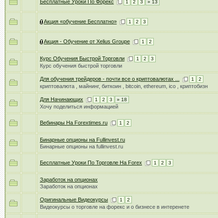
Бесплатные Уроки По Форекс
1
2
3
» 13
Акция «обучение Бесплатно»
1
2
3
Акция - Обучение от Xelius Groupe
1
2
Курс Обучения Быстрой Торговли
1
2
3
Курс обучения быстрой торговли
Для обучения трейдеров - почти все о криптовалютах ...
1
2
криптовалюта , майнинг, биткоин , bitcoin, ethereum, ico , криптобизн
Для Начинающих
1
2
3
» 18
Хочу поделиться информацией
Вебинары На Forextimes.ru
1
2
Бинарные опционы на Fullinvest.ru
Бинарные опционы на fullinvest.ru
Бесплатные Уроки По Торговле На Forex
1
2
3
Заработок на опционах
Заработок на опционах
Оригинальные Видеокурсы
1
2
Видеокурсы о торговле на форекс и о бизнесе в интеренете