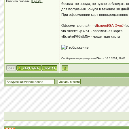
Спасибо сказали:
0 раз(а)
бесплатно всегда, не нужно соблюдать 
для получения бонуса в течение 30 дней
При оформлении карт непосредственно 
Оформить онлайн - v
tb.ru/ref/GAlDymJ
(вс
vtb.ru/ref/cGy37SF - зарплатная карта
vtb.ru/ref/R6tdM5v - кредитная карта
Сообщение отредактировал
Пётр
- 16.6.2024, 19:03